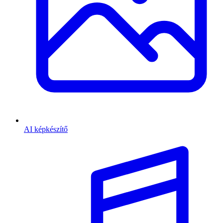
AI képkészítő