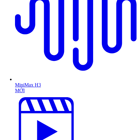
MiniMax H3
MỚI