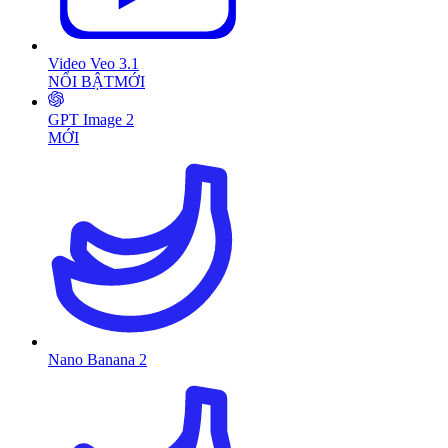
Video Veo 3.1
NỔI BẬT
MỚI
GPT Image 2
MỚI
Nano Banana 2