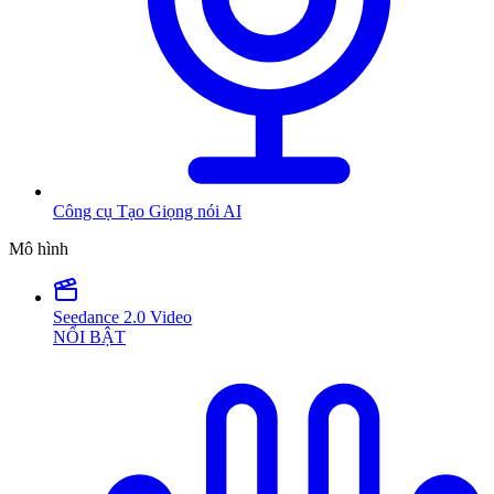
Công cụ Tạo Giọng nói AI
Mô hình
Seedance 2.0 Video
NỔI BẬT