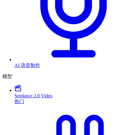
AI 语音制作
模型
Seedance 2.0 Video
热门