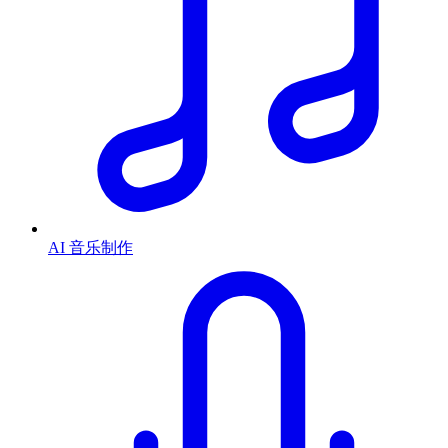
AI 音乐制作