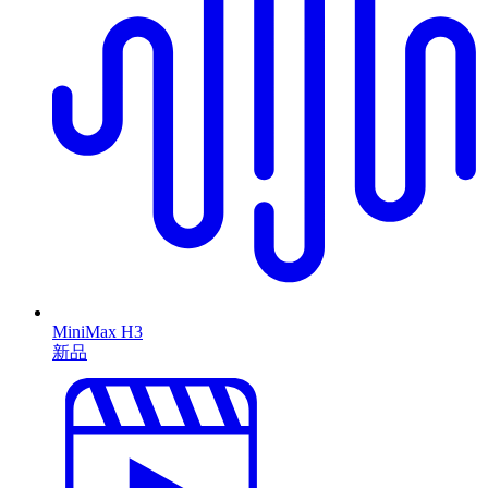
MiniMax H3
新品