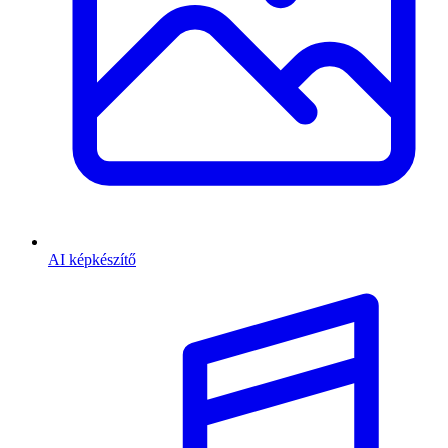
AI képkészítő