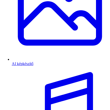
AI képkészítő