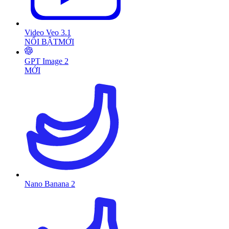
Video Veo 3.1
NỔI BẬT
MỚI
GPT Image 2
MỚI
Nano Banana 2