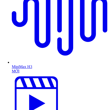
MiniMax H3
MỚI