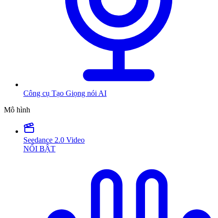
Công cụ Tạo Giọng nói AI
Mô hình
Seedance 2.0 Video
NỔI BẬT