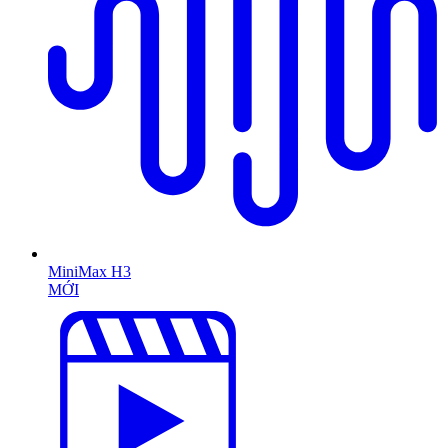
MiniMax H3
MỚI