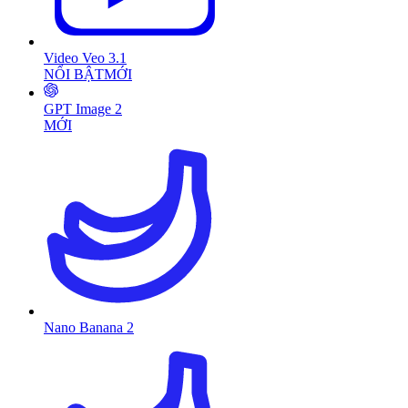
Video Veo 3.1
NỔI BẬT
MỚI
GPT Image 2
MỚI
Nano Banana 2