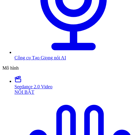
Công cụ Tạo Giọng nói AI
Mô hình
Seedance 2.0 Video
NỔI BẬT