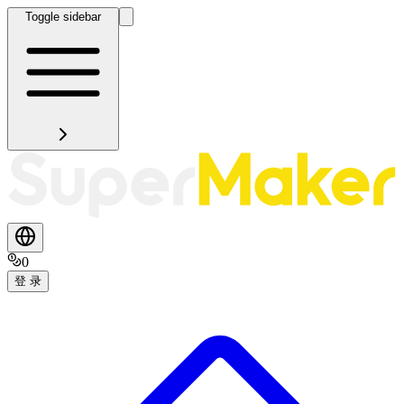
Toggle sidebar
0
登 录