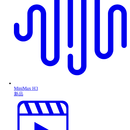
MiniMax H3
新品