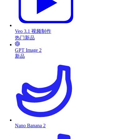
Veo 3.1 视频制作
热门
新品
GPT Image 2
新品
Nano Banana 2