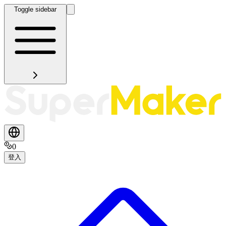
Toggle sidebar
0
登入