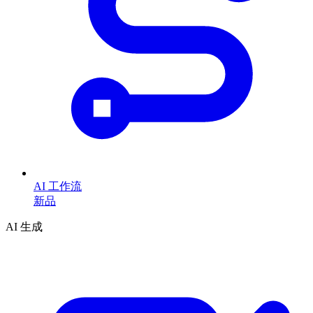
AI 工作流
新品
AI 生成