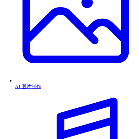
AI 图片制作