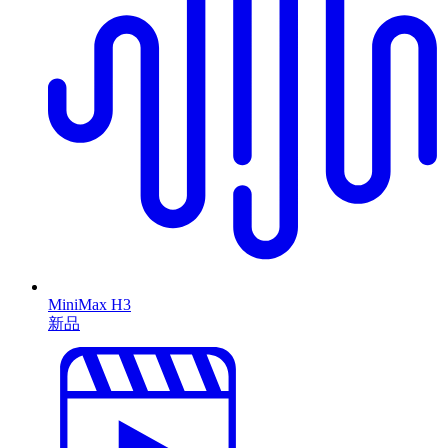
MiniMax H3
新品