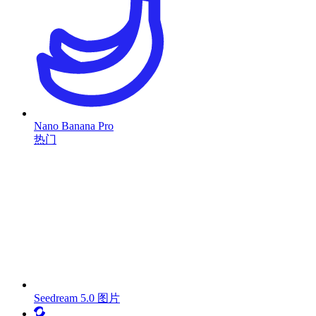
Nano Banana Pro
热门
Seedream 5.0 图片