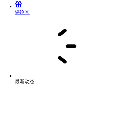
评论区
最新动态