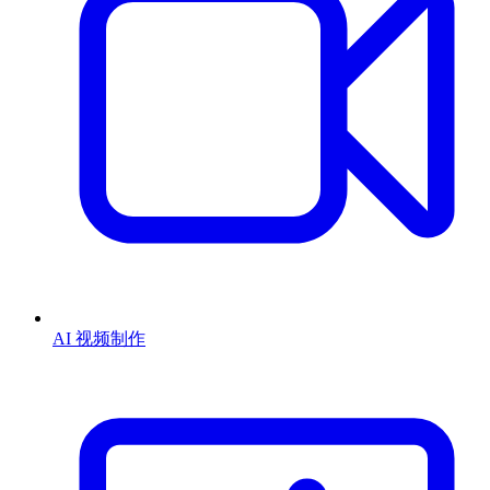
AI 视频制作