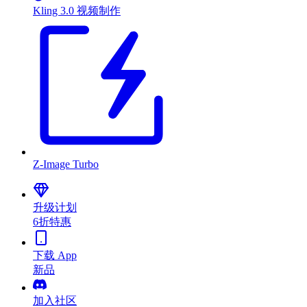
Kling 3.0 视频制作
Z-Image Turbo
升级计划
6折特惠
下载 App
新品
加入社区