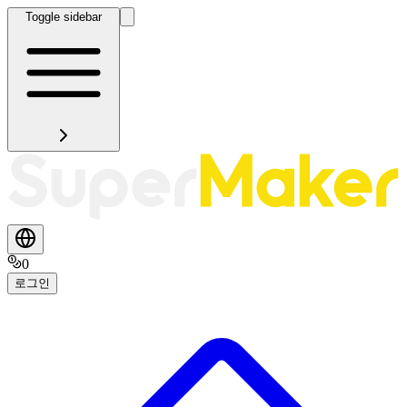
Toggle sidebar
0
로그인