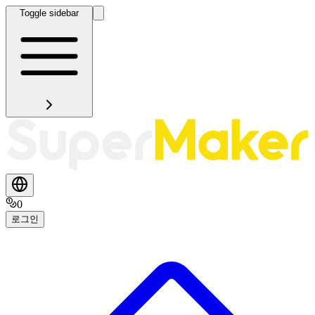
Toggle sidebar
0
로그인