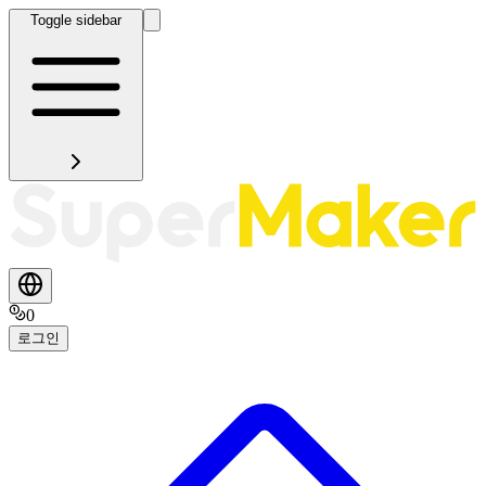
Toggle sidebar
0
로그인