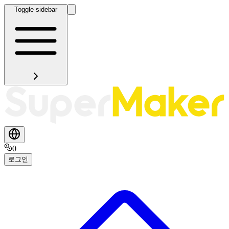
Toggle sidebar
0
로그인